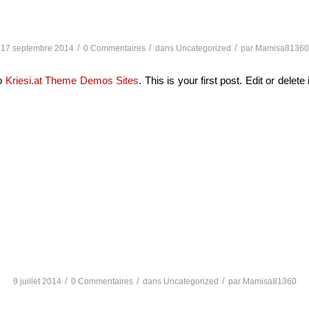
Hello world!
/
/
/
17 septembre 2014
0 Commentaires
dans
Uncategorized
par
Mamisa81360
o
Kriesi.at Theme Demos Sites
. This is your first post. Edit or delete 
w to: Selecting the perf
wine
/
/
/
9 juillet 2014
0 Commentaires
dans
Uncategorized
par
Mamisa81360