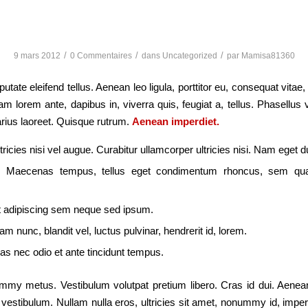
The new Pizza oven
/
/
/
9 mars 2012
0 Commentaires
dans
Uncategorized
par
Mamisa81360
tate eleifend tellus. Aenean leo ligula, porttitor eu, consequat vitae,
am lorem ante, dapibus in, viverra quis, feugiat a, tellus. Phasellus v
rius laoreet. Quisque rutrum.
Aenean imperdiet.
tricies nisi vel augue. Curabitur ullamcorper ultricies nisi. Nam eget du
. Maecenas tempus, tellus eget condimentum rhoncus, sem q
t adipiscing sem neque sed ipsum.
 nunc, blandit vel, luctus pulvinar, hendrerit id, lorem.
s nec odio et ante tincidunt tempus.
my metus. Vestibulum volutpat pretium libero. Cras id dui. Aenean
is vestibulum. Nullam nulla eros, ultricies sit amet, nonummy id, imperd