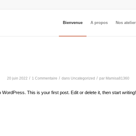
Bienvenue
A propos
Nos atelie
Hello world!
/
/
/
20 juin 2022
1 Commentaire
dans
Uncategorized
par
Mamisa81360
ordPress. This is your first post. Edit or delete it, then start writing!