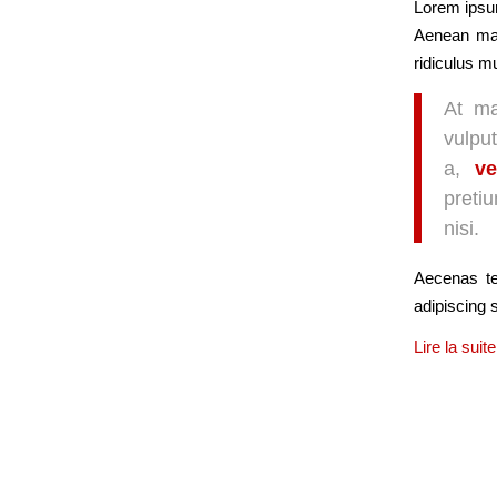
Lorem ipsum
Aenean mas
ridiculus m
At ma
vulpu
a,
ve
preti
nisi.
Aecenas te
adipiscing 
Lire la suite