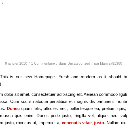
come on our new Homep
/
/
/
9 janvier 2010
1 Commentaire
dans
Uncategorized
par
Mamisa81360
This is our new Homepage. Fresh and modern as it should be
)
 dolor sit amet, consectetuer adipiscing elit. Aenean commodo ligula
sa. Cum sociis natoque penatibus et magnis dis parturient monte
mus.
Donec
quam felis, ultricies nec, pellentesque eu, pretium qui
assa quis enim. Donec pede justo, fringilla vel, aliquet nec, vul
im justo, rhoncus ut, imperdiet a,
venenatis vitae, justo
. Nullam dic