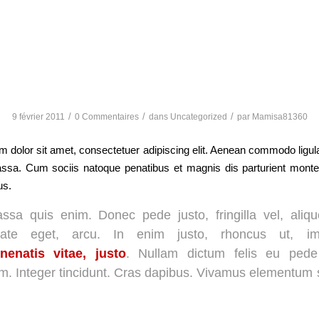
How to: Pasta
/
/
/
9 février 2011
0 Commentaires
dans
Uncategorized
par
Mamisa81360
 dolor sit amet, consectetuer adipiscing elit. Aenean commodo ligula
sa. Cum sociis natoque penatibus et magnis dis parturient monte
us.
ssa quis enim. Donec pede justo, fringilla vel, aliqu
tate eget, arcu. In enim justo, rhoncus ut, imp
nenatis vitae, justo
. Nullam dictum felis eu pede
um. Integer tincidunt. Cras dapibus. Vivamus elementum