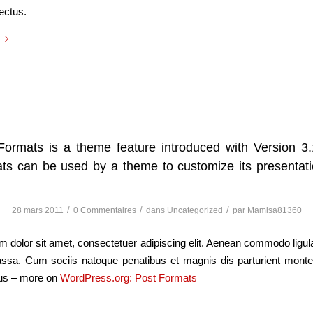
ectus.
Formats is a theme feature introduced with Version 3.
ts can be used by a theme to customize its presentati
/
/
/
28 mars 2011
0 Commentaires
dans
Uncategorized
par
Mamisa81360
 dolor sit amet, consectetuer adipiscing elit. Aenean commodo ligula
sa. Cum sociis natoque penatibus et magnis dis parturient monte
mus – more on
WordPress.org: Post Formats