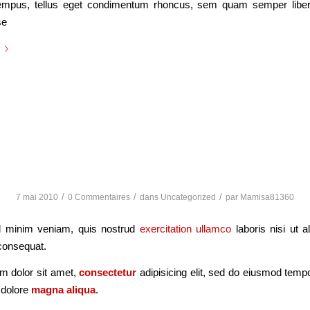
mpus, tellus eget condimentum rhoncus, sem quam semper liber
se
A Post without Image
/
/
/
7 mai 2010
0 Commentaires
dans
Uncategorized
par
Mamisa81360
 minim veniam, quis nostrud
exercitation ullamco
laboris nisi ut a
onsequat.
m dolor sit amet,
consectetur
adipisicing elit, sed do eiusmod tempo
t dolore
magna aliqua
.