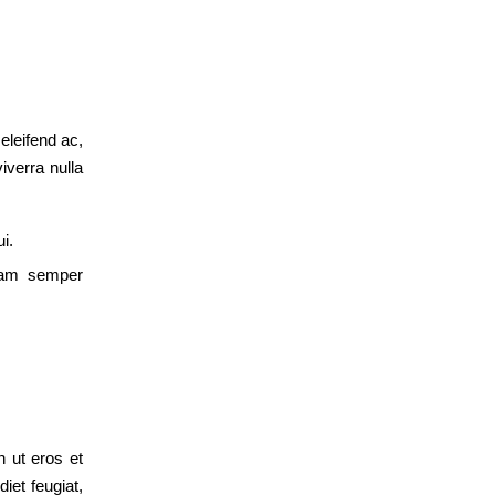
 eleifend ac,
iverra nulla
i.
uam semper
 ut eros et
iet feugiat,