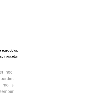
 eget dolor.
s, nascetur
et nec,
erdiet
 mollis
 semper