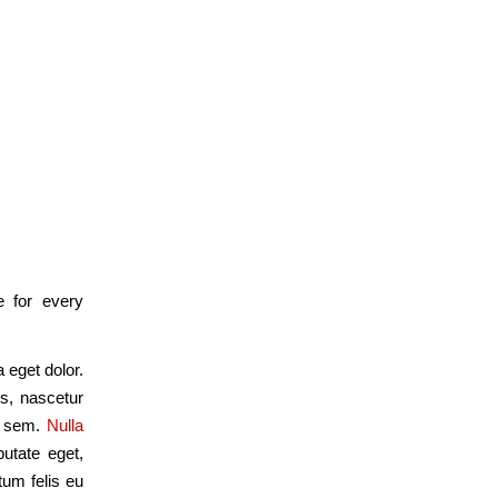
age!
 for every
 eget dolor.
s, nascetur
s, sem.
Nulla
putate eget,
tum felis eu