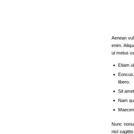
Aenean vulpu
enim. Aliqu
ut metus va
Etiam ul
Eoncus
libero.
Sit ame
Nam quam
Maecena
Nunc nonum
nisl sagitt