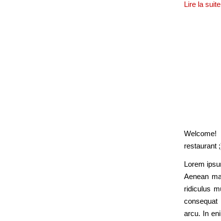
Lire la suite
Wel
Welcome! 
restaurant ;
Lorem ipsum
Aenean mas
ridiculus 
consequat m
arcu. In en