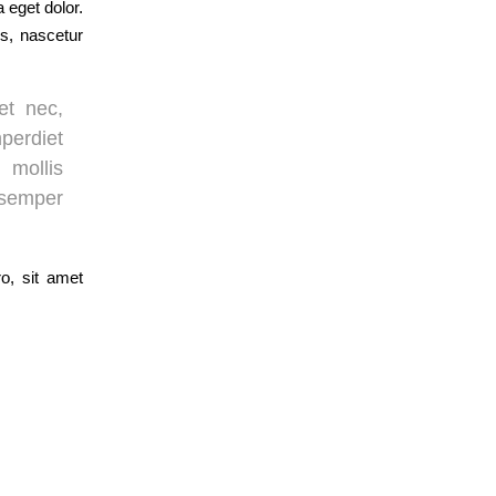
 eget dolor.
s, nascetur
et nec,
erdiet
 mollis
 semper
o, sit amet