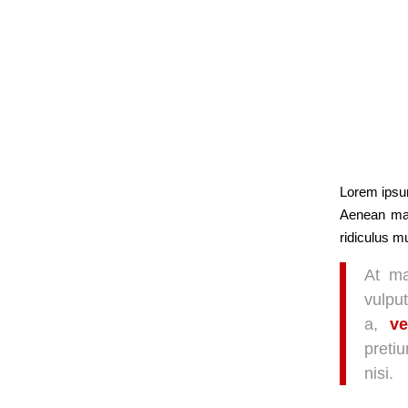
Lorem ipsum
Aenean mas
ridiculus m
At ma
vulpu
a,
ve
preti
nisi.