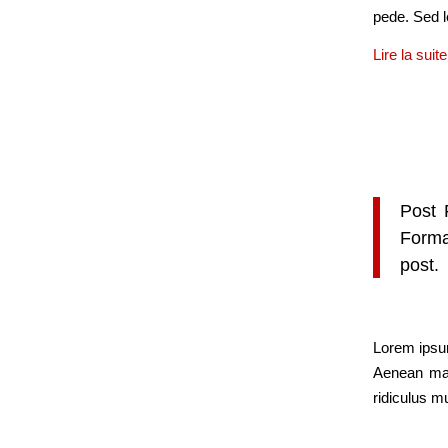
pede. Sed l
Lire la suite
Post 
Forma
post.
Lorem ipsum
Aenean mas
ridiculus 